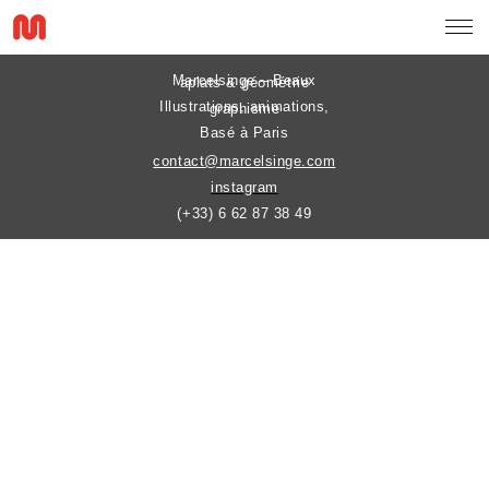
Marcelsinge – Beaux aplats & géométrie
Illustrations, animations, graphisme
Basé à Paris
contact@marcelsinge.com
instagram
(+33) 6 62 87 38 49